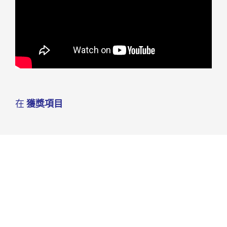
在
獲獎項目
Cookies 資訊
閱讀下一篇
本網站使用Cookies及蒐集相關網站內使用者行
狂賀!! 皇翼食品勇奪2020史蒂夫女
為來提供最佳服務並改善使用體驗。詳細內容請
性商業大獎 - 年度最佳女性高階經
參閱隱私權政策。您可以隨時變更您是否同意本