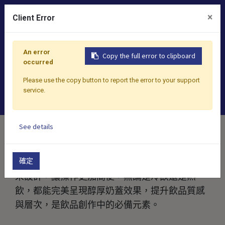
0
×
Client Error
An error
Copy the full error to clipboard
occurred
多功能的奶蓋粉，創造豐
Please use the copy button to report the error to your support
富層次
service.
See details
奶蓋粉是一款為飲品增添濃郁奶香與綿密口感的
多功能產品。適用於珍珠奶茶、水果茶、氣泡飲
確定
料等，為飲品打造絲滑的頂層風味。其細緻的粉
末設計，讓操作更加簡便，無論是冷飲還是熱
飲，都能完美呈現醇厚奶蓋效果，提升飲品質感
與層次，是飲品創作中的必備元素。