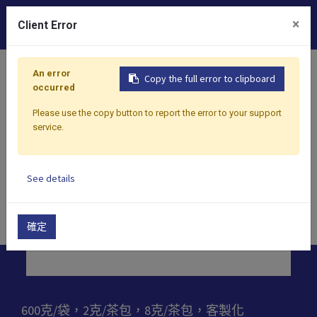
0
×
Client Error
首頁
產品
茶
綠茶
歡迎客製各式特色茶葉
An error
Copy the full error to clipboard
occurred
Please use the copy button to report the error to your support
service.
See details
確定
600克/袋，2克/茶包，8克/茶包，客製化