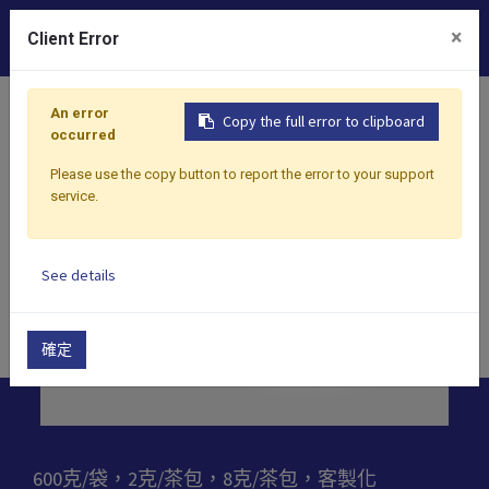
0
×
Client Error
首頁
產品
茶
綠茶
玄米綠茶
An error
Copy the full error to clipboard
occurred
Please use the copy button to report the error to your support
service.
See details
確定
600克/袋，2克/茶包，8克/茶包，客製化