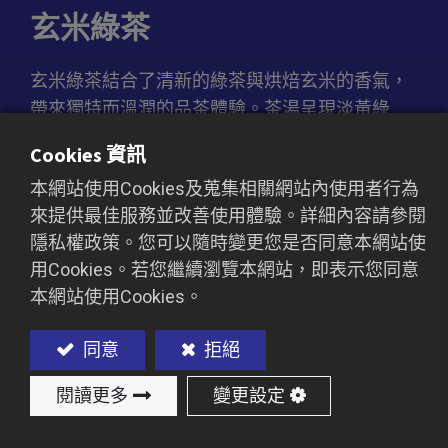
玄米綠茶
玄米綠茶結合了清新的綠茶與烘焙玄米的香氣，
帶來獨特而溫潤的品茶體驗。茶湯呈現淡黃綠
色，入口清爽柔和，伴隨著濃郁的炒米香與淡雅
Cookies 資訊
的茶香，層次豐富且回味無窮。這款茶非常適合
本網站使用Cookies及蒐集相關網站內使用者行為
作為珍珠奶茶或風味茶飲的基底，為飲品增添一
來提供最佳服務並改善使用體驗。詳細內容請參閱
抹穀香與純樸風味，帶來令人放鬆的清新感受。
隱私權政策。您可以隨時變更您是否同意本網站使
用Cookies。若您繼續瀏覽本網站，即表示您同意
本網站使用Cookies。
加入詢價車
同意
拒絕
閱讀更多
變更設定