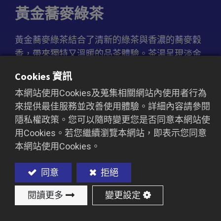
黃金蕎麥綠茶
黃金蕎麥綠茶結合了清新的綠茶與香濃的蕎麥穀
香，帶來獨特又溫暖的品茶體驗。茶湯呈現淡金
黃色，入口滑順，伴隨著柔和的堅果香氣與綠茶
Cookies 資訊
的自然甘醇，層次豐富且回味悠長。這款茶適合
本網站使用Cookies及蒐集相關網站內使用者行為
作為健康飲品或無咖啡因手搖飲的基底，為飲品
來提供最佳服務並改善使用體驗。詳細內容請參閱
增添自然與質感。
隱私權政策。您可以隨時變更您是否同意本網站使
用Cookies。若您繼續瀏覽本網站，即表示您同意
本網站使用Cookies。
加入詢價車
同意
拒絕
閱讀更多
變更設定