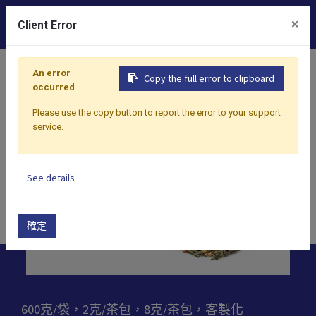
0
×
Client Error
首頁
產品
茶
綠茶
黃金蕎麥綠茶
An error
Copy the full error to clipboard
occurred
Please use the copy button to report the error to your support
service.
See details
確定
600克/袋，2克/茶包，8克/茶包，客製化