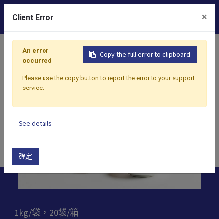
0
×
Client Error
首頁
產品
粉末
沖泡粉
榛果奶茶
An error
Copy the full error to clipboard
occurred
Please use the copy button to report the error to your support
service.
See details
確定
1kg/袋，20袋/箱