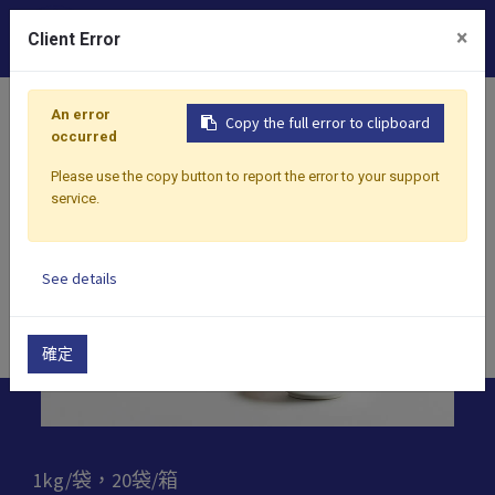
0
×
Client Error
首頁
產品
粉末
沖泡粉
北海道奶茶
An error
Copy the full error to clipboard
occurred
Please use the copy button to report the error to your support
service.
See details
確定
1kg/袋，20袋/箱