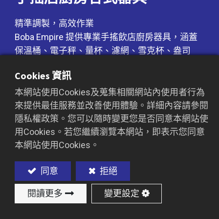
精準調製，高效作業
Boba Empire 提供專業手搖飲店廚房器具，涵蓋
保溫桶、電子秤、量杯、濾網、雪克杯、盎司
杯、冰鏟、雞尾酒調匙、咖啡匙等多款吧檯必備
Cookies 資訊
工具，確保每杯飲品的穩定品質與高效製作。我
們的器具選用耐用、易清潔的材質，符合食品安
本網站使用Cookies及蒐集相關網站內使用者行為
來提供最佳服務並改善使用體驗。詳細內容請參閱
全標準，幫助門市提升調製準確度與作業流暢
隱私權政策。您可以隨時變更您是否同意本網站使
度。無論是標準化製作流程或創新飲品研發，
用Cookies。若您繼續瀏覽本網站，即表示您同意
Boba Empire 提供完整的器具選擇，助力您的門
本網站使用Cookies。
市打造專業高效的飲品製作環境。
同意
拒絕
閱讀更多
變更設定
加入詢價車