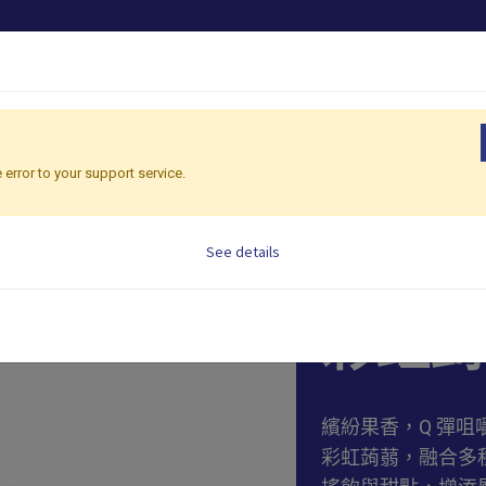
產品
OEM/ODM
 error to your support service.
See details
3.8 kg/罐，4罐/
彩虹蒟
繽紛果香，Q 彈咀
彩虹蒟蒻，融合多種