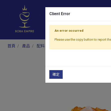
Client Error
An error occurred
Please use the copy button to report the
首頁
產品
配料
果凍
彩虹蒟蒻
確定