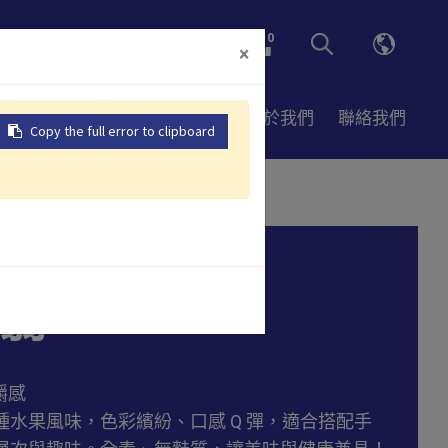
0
×
開店諮詢
市場版圖
資源
關於我們
聯絡我們
Copy the full error to clipboard
箱
蒻
嚼感
水果風味，色彩繽紛、口感 Q 彈，適合搭配手