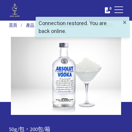
0
×
Connection restored. You are
首頁
產品
配料
雞尾酒爆爆珠
伏特加爆珠
back online.
50g/包，200包/箱