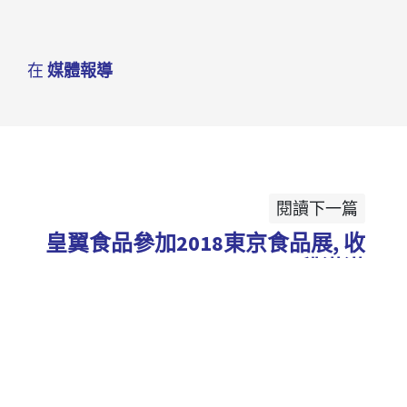
在
媒體報導
閱讀下一篇
皇翼食品參加2018東京食品展, 收
穫滿滿
Cookies 資訊
本網站使用Cookies及蒐集相關網站內使用者行
為來提供最佳服務並改善使用體驗。詳細內容請
需要幫助嗎？聯絡我們
參閱隱私權政策。您可以隨時變更您是否同意本