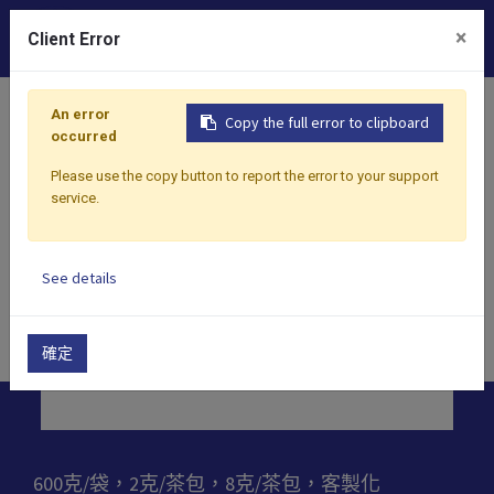
0
×
Client Error
首頁
產品
茶
烏龍茶
台灣焙茶
An error
Copy the full error to clipboard
occurred
Please use the copy button to report the error to your support
service.
See details
確定
600克/袋，2克/茶包，8克/茶包，客製化