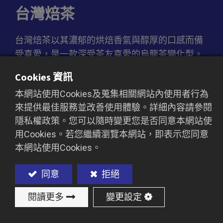
台灣焙茶
台灣焙茶以其濃郁的烘焙香氣與醇厚的口感而備
受喜愛，是一款深受茶友喜愛的烏龍茶變化型。
茶湯呈現深琥珀色，入口溫潤滑順，帶有獨特的
Cookies 資訊
堅果與焦糖韻味，層次豐富且餘韻悠長。這款茶
本網站使用Cookies及蒐集相關網站內使用者行為
非常適合作為珍珠奶茶或健康茶飲的基底，為飲
來提供最佳服務並改善使用體驗。詳細內容請參閱
品注入濃郁的香氣與溫暖的風味。
隱私權政策。您可以隨時變更您是否同意本網站使
用Cookies。若您繼續瀏覽本網站，即表示您同意
本網站使用Cookies。
加入詢價車
同意
拒絕
閱讀更多
變更設定